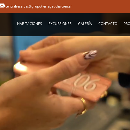
centralreservas@grupotierragaucha.com.ar
HABITACIONES
EXCURSIONES
GALERÍA
CONTACTO
PR