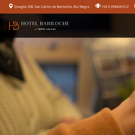
Quaglia 338, San Carlos de Bariloche, Rio Negro
+54 9 2944341212